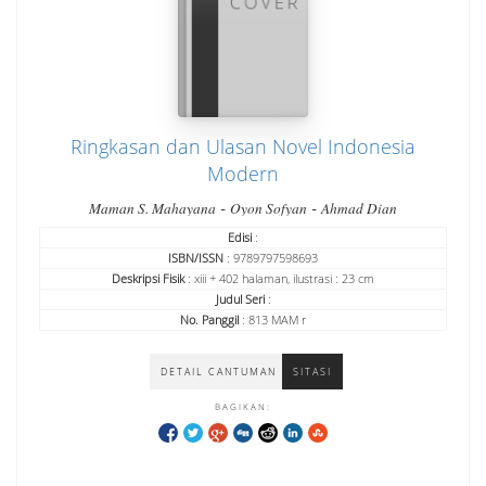
Ringkasan dan Ulasan Novel Indonesia
Modern
-
-
Maman S. Mahayana
Oyon Sofyan
Ahmad Dian
Edisi
:
ISBN/ISSN
: 9789797598693
Deskripsi Fisik
: xiii + 402 halaman, ilustrasi : 23 cm
Judul Seri
:
No. Panggil
: 813 MAM r
DETAIL CANTUMAN
SITASI
BAGIKAN: