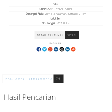
Edisi
:
ISBN/ISSN
: 9789790720190
Deskripsi Fisik
: viii + 112 halaman, ilustrasi : 21 cm
Judul Seri
:
No. Panggil
: 813 ZUL d
DETAIL CANTUMAN
SITASI
BAGIKAN:
HAL. AWAL
SEBELUMNYA
76
Hasil Pencarian