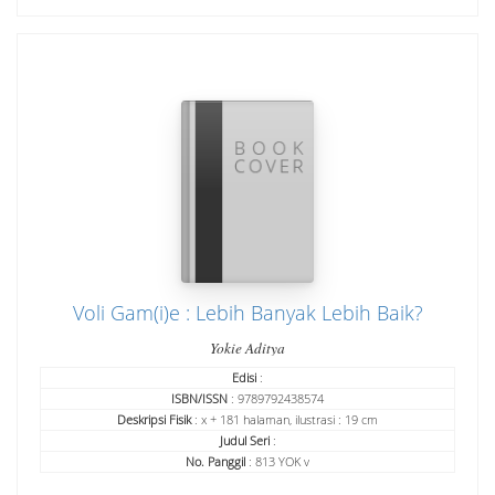
Voli Gam(i)e : Lebih Banyak Lebih Baik?
Yokie Aditya
Edisi
:
ISBN/ISSN
: 9789792438574
Deskripsi Fisik
: x + 181 halaman, ilustrasi : 19 cm
Judul Seri
:
No. Panggil
: 813 YOK v