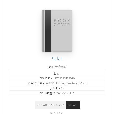
Salat
isna Wahyudi
Edisi
:
ISBN/ISSN
: 9789791409070
Deskripsi Fisik
: iv + 108 halaman, ilustrasi : 21 cm
Judul Seri
:
No. Panggil
: 297.3822 ISN s
DETAIL CANTUMAN
SITASI
BAGIKAN: