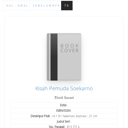
HAL. AWAL
SEBELUMNYA
76
Kisah Pemuda Soekarno
Titiek Suyuti
Edisi
:
ISBN/ISSN
:
Deskripsi Fisik
: vii + 61 halaman, ilustrasi : 21 cm
Judul Seri
:
No. Panggil
: 813 TIT k