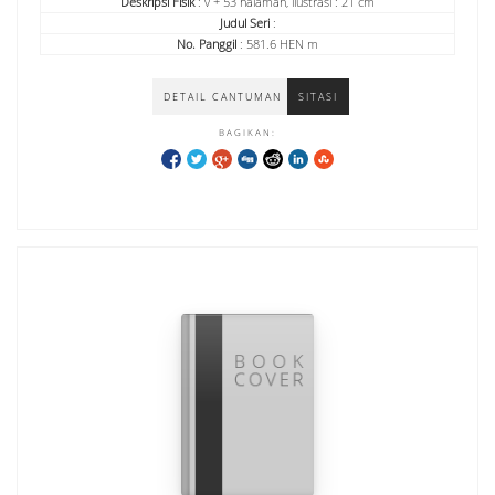
Deskripsi Fisik
: v + 53 halaman, ilustrasi : 21 cm
Judul Seri
:
No. Panggil
: 581.6 HEN m
DETAIL CANTUMAN
SITASI
BAGIKAN: