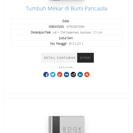
Tumbuh Mekar di Bumi Pancasila
Edisi
:
ISBN/ISSN
: 9793307056
Deskripsi Fisik
: viii + 154 halaman, ilustrasi : 21 cm
Judul Seri
:
No. Panggil
: 813 LUT t
DETAIL CANTUMAN
SITASI
BAGIKAN: