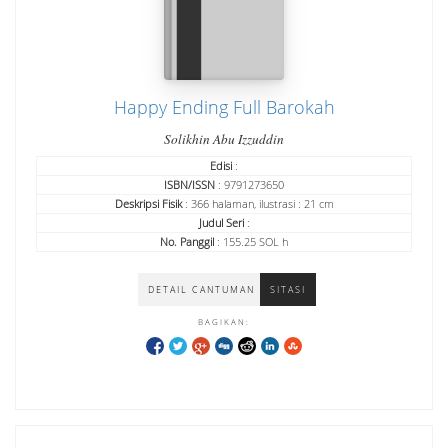
Happy Ending Full Barokah
Solikhin Abu Izzuddin
Edisi
:
ISBN/ISSN
: 9791273650
Deskripsi Fisik
: 366 halaman, ilustrasi : 21 cm
Judul Seri
:
No. Panggil
: 155.25 SOL h
DETAIL CANTUMAN
SITASI
BAGIKAN: