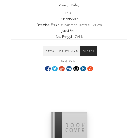
Zaidin Sidiq
Edisi
:
ISBN/ISSN
:
Deskripsi Fisik
: 98 halaman, ilustrasi : 21 cm
Judul Seri
:
No. Panggil
: ZAI k
DETAIL CANTUMAN
SITASI
BAGIKAN: