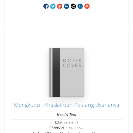
Mengkudu : Khasiat dan Peluang Usahanya
Hendri Toni
Edisi
: cetakan 1
ISBN/ISSN
: 9797365565