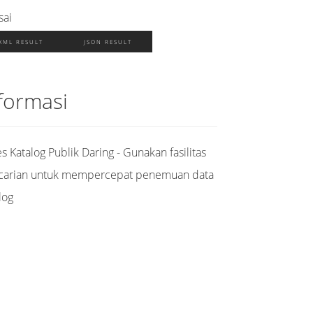
sai
XML RESULT
JSON RESULT
formasi
s Katalog Publik Daring - Gunakan fasilitas
carian untuk mempercepat penemuan data
log