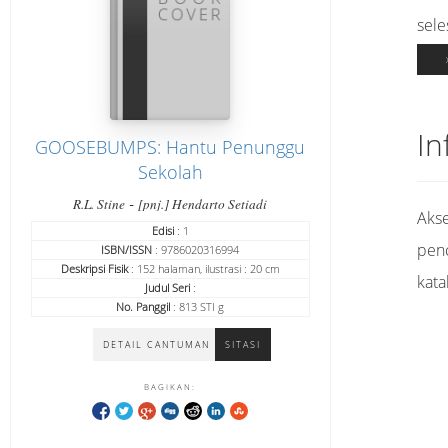
sele
In
GOOSEBUMPS: Hantu Penunggu
Sekolah
-
R.L. Stine
[pnj.] Hendarto Setiadi
Akse
Edisi
: 1
pen
ISBN/ISSN
: 9786020316994
Deskripsi Fisik
: 152 halaman, ilustrasi : 20 cm
kata
Judul Seri
:
No. Panggil
: 813 STI g
DETAIL CANTUMAN
SITASI
BAGIKAN: