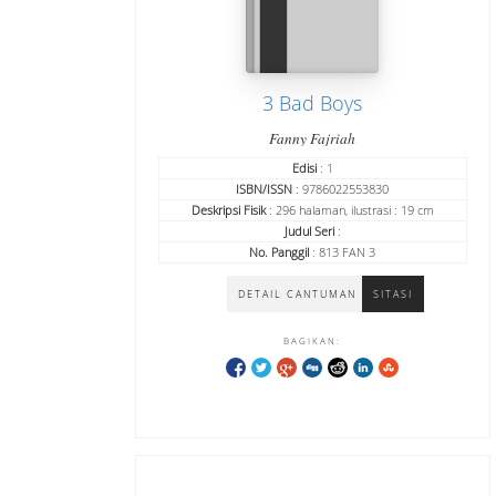
3 Bad Boys
Fanny Fajriah
Edisi
: 1
ISBN/ISSN
: 9786022553830
Deskripsi Fisik
: 296 halaman, ilustrasi : 19 cm
Judul Seri
:
No. Panggil
: 813 FAN 3
DETAIL CANTUMAN
SITASI
BAGIKAN: