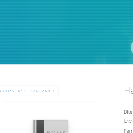
Pengarang
ISBN/ISSN
Lokasi
Ha
BERIKUTNYA
HAL. AKHIR
Dit
kata
Per