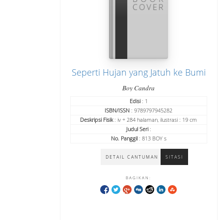
Seperti Hujan yang Jatuh ke Bumi
Boy Candra
Edisi
: 1
ISBN/ISSN
: 9789797945282
Deskripsi Fisik
: iv + 284 halaman, ilustrasi : 19 cm
Judul Seri
:
No. Panggil
: 813 BOY s
DETAIL CANTUMAN
SITASI
BAGIKAN: