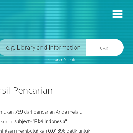
CARI
Pencarian Spesifik
sil Pencarian
emukan
759
dari pencarian Anda melalui
 kunci:
subject="Fiksi Indonesia"
mintaan membutuhkan
0.01896
detik untuk