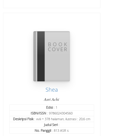
Shea
Asri Achi
Edisi
: 1
ISBN/ISSN
: 9786024304560
Deskripsi Fisik
: xviii + 378 halaman, ilustrasi : 20,6 cm
Judul Seri
:
No. Panggil
: 813 ASR s