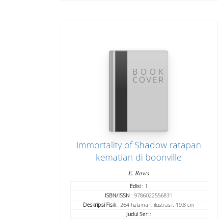
Immortality of Shadow ratapan
kematian di boonville
E. Rows
Edisi
: 1
ISBN/ISSN
: 9786022556831
Deskripsi Fisik
: 264 halaman, ilustrasi : 19,8 cm
Judul Seri
: