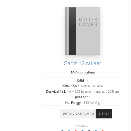
Gadis 12 rakaat
Ma'mun Affany
Edisi
: 1
ISBN/ISSN
: 9786026326454
Deskripsi Fisik
: viii + 272 halaman, ilustrasi : 20,5 cm
Judul Seri
:
No. Panggil
: 813 MAM g
DETAIL CANTUMAN
SITASI
BAGIKAN: