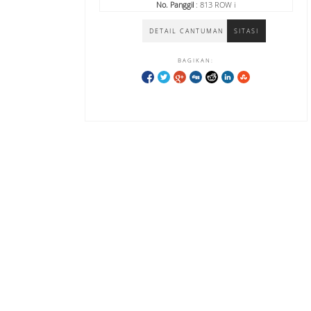
No. Panggil
: 813 ROW i
DETAIL CANTUMAN
SITASI
BAGIKAN: