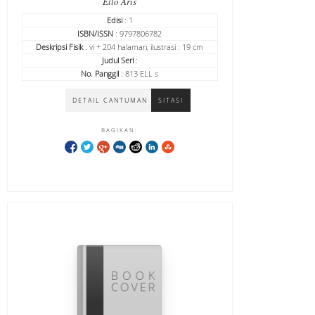
Ello Aris
Edisi
: 1
ISBN/ISSN
: 9797806782
Deskripsi Fisik
: vi + 204 halaman, ilustrasi : 19 cm
Judul Seri
:
No. Panggil
: 813 ELL s
DETAIL CANTUMAN
SITASI
BAGIKAN: