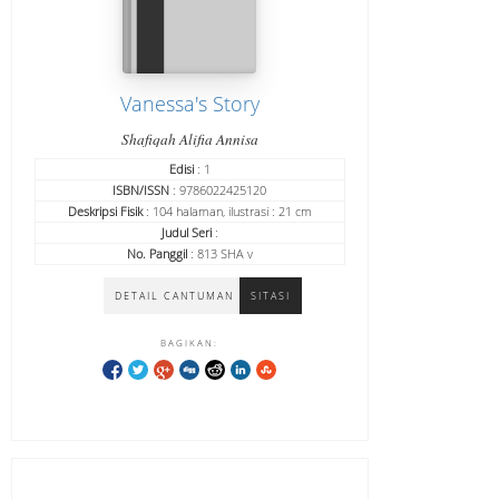
Vanessa's Story
Shafiqah Alifia Annisa
Edisi
: 1
ISBN/ISSN
: 9786022425120
Deskripsi Fisik
: 104 halaman, ilustrasi : 21 cm
Judul Seri
:
No. Panggil
: 813 SHA v
DETAIL CANTUMAN
SITASI
BAGIKAN: