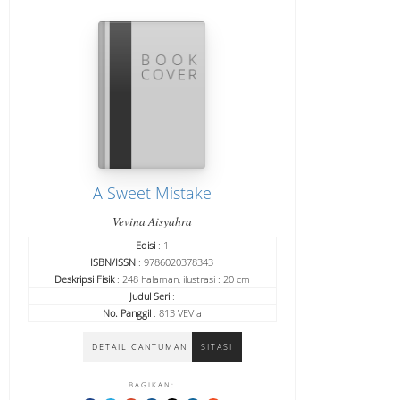
A Sweet Mistake
Vevina Aisyahra
Edisi
: 1
ISBN/ISSN
: 9786020378343
Deskripsi Fisik
: 248 halaman, ilustrasi : 20 cm
Judul Seri
:
No. Panggil
: 813 VEV a
DETAIL CANTUMAN
SITASI
BAGIKAN: