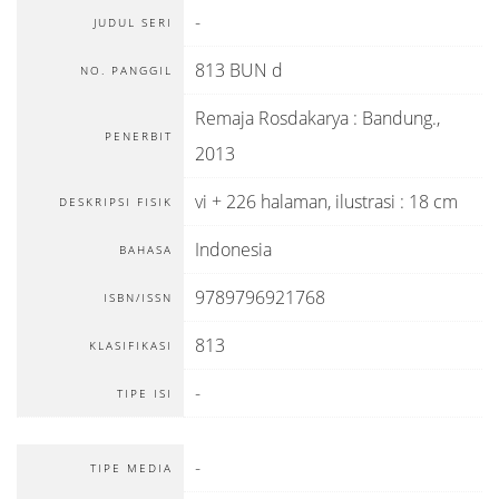
-
JUDUL SERI
813 BUN d
NO. PANGGIL
Remaja Rosdakarya
:
Bandung
.,
PENERBIT
2013
vi + 226 halaman, ilustrasi : 18 cm
DESKRIPSI FISIK
Indonesia
BAHASA
9789796921768
ISBN/ISSN
813
KLASIFIKASI
-
TIPE ISI
-
TIPE MEDIA