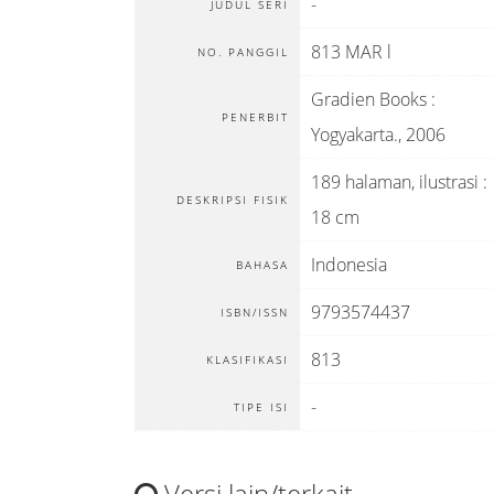
-
JUDUL SERI
813 MAR l
NO. PANGGIL
Gradien Books
:
PENERBIT
Yogyakarta
.,
2006
189 halaman, ilustrasi :
DESKRIPSI FISIK
18 cm
Indonesia
BAHASA
9793574437
ISBN/ISSN
813
KLASIFIKASI
-
TIPE ISI
Versi lain/terkait