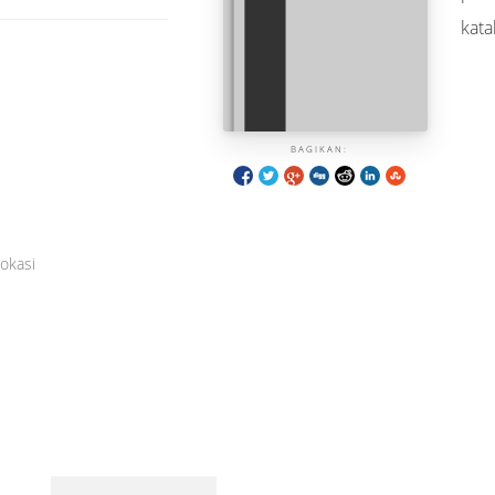
kata
BAGIKAN:
okasi