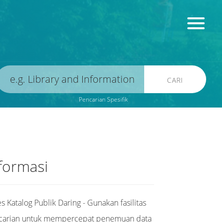
CARI
Pencarian Spesifik
formasi
s Katalog Publik Daring - Gunakan fasilitas
carian untuk mempercepat penemuan data