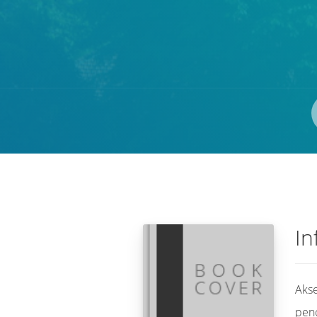
Pengarang
ISBN/ISSN
Lokasi
In
Akse
pen