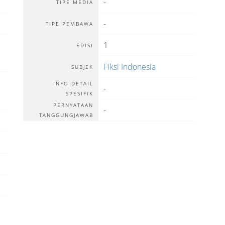
-
TIPE MEDIA
-
TIPE PEMBAWA
1
EDISI
Fiksi Indonesia
SUBJEK
INFO DETAIL
-
SPESIFIK
PERNYATAAN
-
TANGGUNGJAWAB