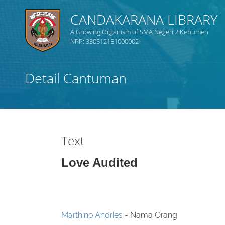
CANDAKARANA LIBRARY
A Growing Organism of SMA Negeri 2 Kebumen
NPP: 3305121E1000002
Judul
Detail Cantuman
Subjek
Tipe Koleksi
Text
GMD
Love Audited
Cari
Marthino Andries
- Nama Orang