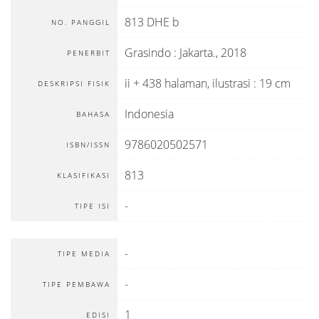
813 DHE b
NO. PANGGIL
Grasindo
:
Jakarta
.,
2018
PENERBIT
ii + 438 halaman, ilustrasi : 19 cm
DESKRIPSI FISIK
Indonesia
BAHASA
9786020502571
ISBN/ISSN
813
KLASIFIKASI
-
TIPE ISI
-
TIPE MEDIA
-
TIPE PEMBAWA
1
EDISI