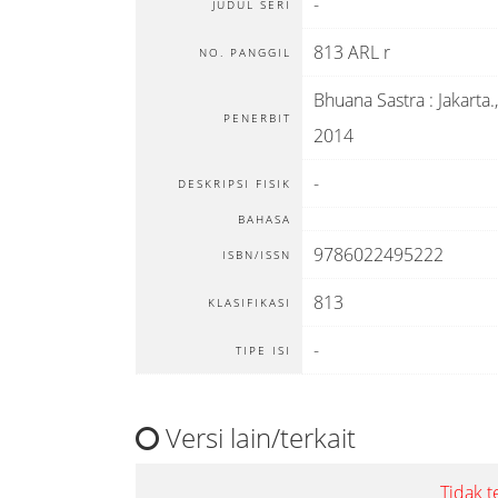
-
JUDUL SERI
813 ARL r
NO. PANGGIL
Bhuana Sastra
:
Jakarta
.,
PENERBIT
2014
-
DESKRIPSI FISIK
BAHASA
9786022495222
ISBN/ISSN
813
KLASIFIKASI
-
TIPE ISI
Versi lain/terkait
Tidak t