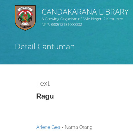
CANDAKARANA LIBRARY
A Growing Organism of SMA Negeri 2 Kebumen
NPP: 3305121E1000002
Judul
Detail Cantuman
Subjek
Tipe Koleksi
Text
GMD
Ragu
Cari
Arlene Gea
- Nama Orang