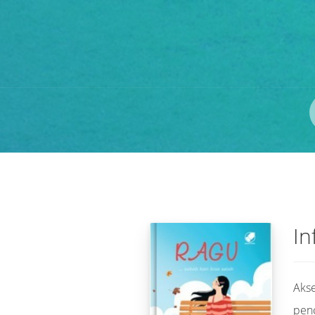
Pengarang
ISBN/ISSN
Lokasi
In
Akse
pen