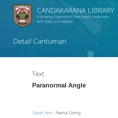
CANDAKARANA LIBRARY
A Growing Organism of SMA Negeri 2 Kebumen
NPP: 3305121E1000002
Judul
Detail Cantuman
Subjek
Tipe Koleksi
Text
GMD
Paranormal Angle
Cari
Sarah Ann
- Nama Orang