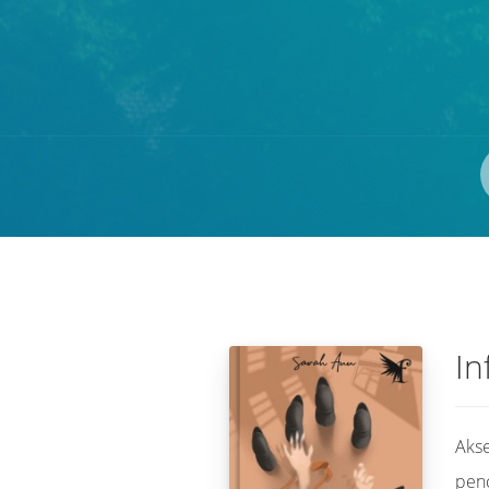
Pengarang
ISBN/ISSN
Lokasi
In
Akse
pen