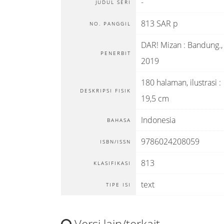
-
JUDUL SERI
813 SAR p
NO. PANGGIL
DAR! Mizan
:
Bandung
.,
PENERBIT
2019
180 halaman, ilustrasi :
DESKRIPSI FISIK
19,5 cm
Indonesia
BAHASA
9786024208059
ISBN/ISSN
813
KLASIFIKASI
text
TIPE ISI
Versi lain/terkait