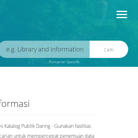
CARI
Pencarian Spesifik
formasi
s Katalog Publik Daring - Gunakan fasilitas
carian untuk mempercepat penemuan data