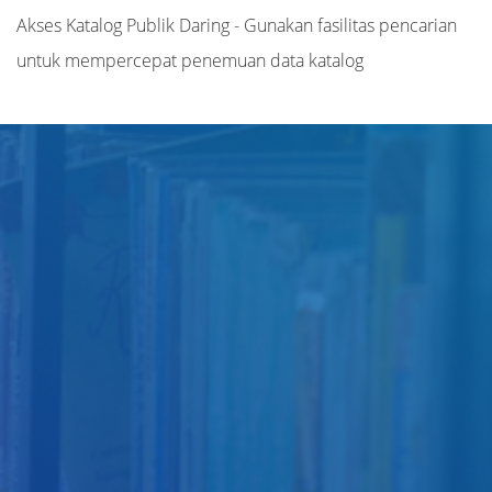
Akses Katalog Publik Daring - Gunakan fasilitas pencarian
untuk mempercepat penemuan data katalog
Judul
Pengarang
Subjek
ISBN/ISSN
Tipe Koleksi