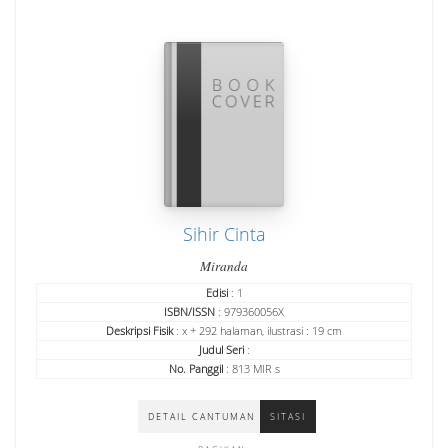
Sihir Cinta
Miranda
Edisi
: 1
ISBN/ISSN
: 979360056X
Deskripsi Fisik
: x + 292 halaman, ilustrasi : 19 cm
Judul Seri
:
No. Panggil
: 813 MIR s
DETAIL CANTUMAN
SITASI